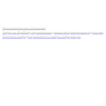
© МБУ ДО "ШКОЛА ИСКУССТВ", 2026Г.
Г.ШАХТЫ, УЛ. ПРОЛЕТАРСКАЯ, 135
(8636) 22-46-08, DSHIISKUSSTV@MAIL.RU
Пользовательское соглашение
Запрет на обработку персональных данных неограниченным кругом лиц
Политика конфиденциальности и защиты информации