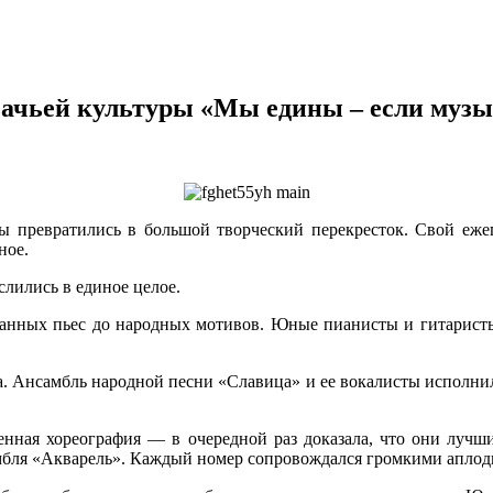
зачьей культуры «Мы едины – если музы
уры превратились в большой творческий перекресток. Свой еже
ное.
слились в единое целое.
анных пьес до народных мотивов. Юные пианисты и гитаристы 
. Ансамбль народной песни «Славица» и ее вокалисты исполнил
енная хореография — в очередной раз доказала, что они лучш
амбля «Акварель». Каждый номер сопровождался громкими аплод